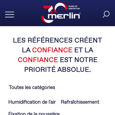
LES RÉFÉRENCES CRÉENT
LA
CONFIANCE
ET LA
CONFIANCE
EST NOTRE
PRIORITÉ ABSOLUE.
Toutes les catégories
Aller
Humidification de l'air
Rafraîchissement
au
contenu
Fixation de la poussière