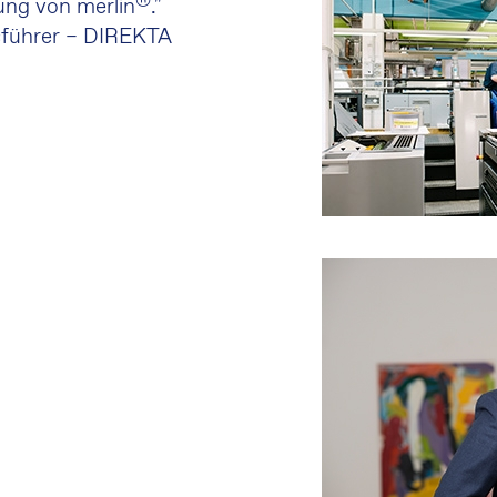
®
ung von merlin
."
sführer – DIREKTA