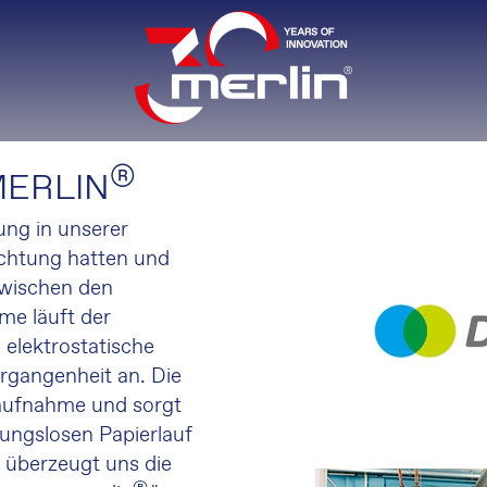
®
MERLIN
ng in unserer
uchtung hatten und
zwischen den
hme läuft der
 elektrostatische
rgangenheit an. Die
rbaufnahme und sorgt
bungslosen Papierlauf
 überzeugt uns die