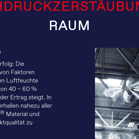
DRUCKZERSTÄUBU
RAUM
n
rfolg: Die
 von Faktoren
len Luftfeuchte
von 40 – 60 %
er Ertrag steigt. In
hallen nahezu aller
®
Material und
ktqualität zu