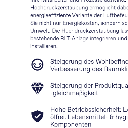
Ihre Mitarbeiter und Prozesse auswirkt.
Hochdruckzerstäubung ermöglicht dabei
energieeffiziente Variante der Luftbefe
Sie nicht nur Energiekosten, sondern s
Umwelt. Die Hochdruckzerstäubung lässt
bestehende RLT-Anlage integrieren und 
installieren.
Steigerung des Wohlbefin
Verbesserung des Raumkl
Steigerung der Produktqual
-gleichmäßigkeit
Hohe Betriebssicherheit: L
ölfrei. Lebensmittel- & hy
Komponenten