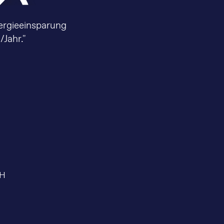
ergieeinsparung
Jahr."
bH