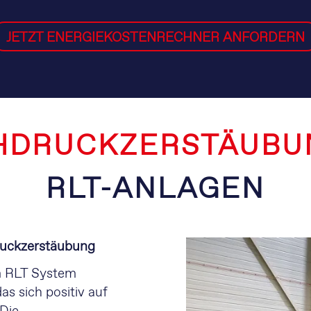
JETZT ENERGIEKOSTENRECHNER ANFORDERN
HDRUCKZERSTÄUBUN
RLT-ANLAGEN
ruckzerstäubung
m RLT System
as sich positiv auf