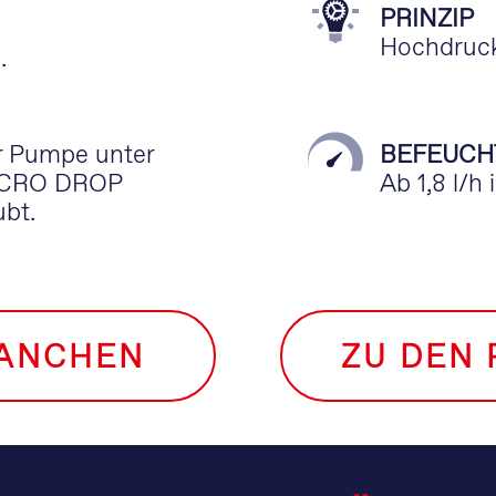
PRINZIP
Hochdruc
.
er Pumpe unter
BEFEUCH
MICRO DROP
Ab 1,8 l/h 
ubt.
RANCHEN
ZU DEN