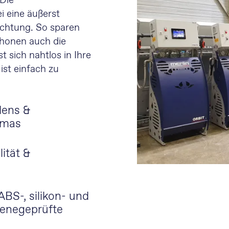
 Die
 eine äußerst
uchtung. So sparen
chonen auch die
 sich nahtlos in Ihre
ist einfach zu
dens &
imas
ität &
ABS-, silikon- und
gienegeprüfte