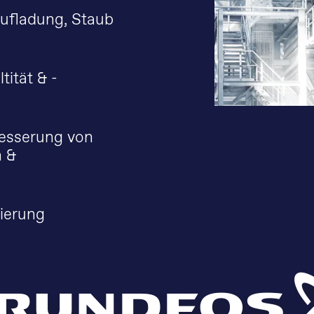
Aufladung, Staub
tität & -
besserung von
 &
mierung