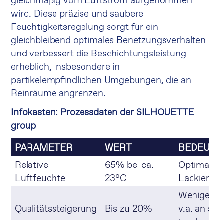
gleichmäßig vom Luftstrom aufgenommen
wird. Diese präzise und saubere
Feuchtigkeitsregelung sorgt für ein
gleichbleibend optimales Benetzungsverhalten
und verbessert die Beschichtungsleistung
erheblich, insbesondere in
partikelempfindlichen Umgebungen, die an
Reinräume angrenzen.
Infokasten: Prozessdaten der SILHOUETTE
group
PARAMETER
WERT
BEDEUT
Relative
65% bei ca.
Optimale
Luftfeuchte
23°C
Lackierei
Weniger F
Qualitätssteigerung
Bis zu 20%
v.a. an se