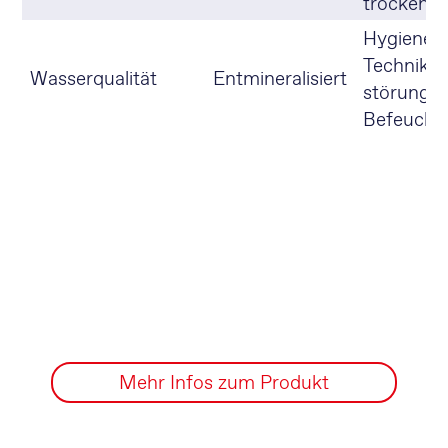
trockene
Hygiene, 
Technik,
Wasserqualität
Entmineralisiert
störungsf
Befeucht
Mehr Infos zum Produkt