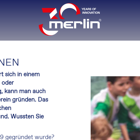
INEN
rt sich in einem
 oder
g, kann man auch
erein gründen. Das
ichen
nd. Wussten Sie
1819 gegründet wurde?