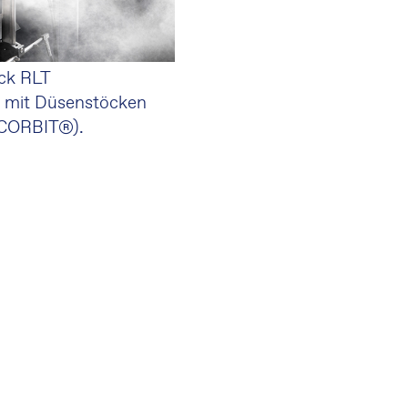
ck RLT
t mit Düsenstöcken
 CORBIT®).