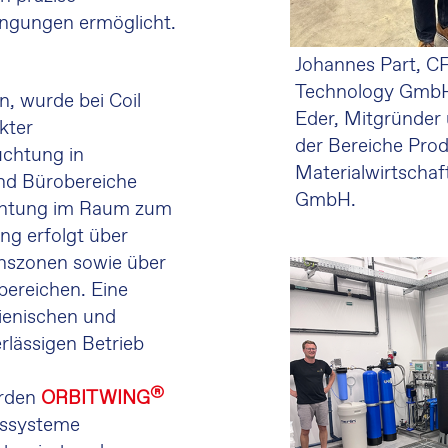
ngungen ermöglicht.
Johannes Part, C
Technology GmbH 
, wurde bei Coil
Eder, Mitgründer
kter
der Bereiche Pro
uchtung in
Materialwirtschaft
nd Bürobereiche
GmbH.
chtung im Raum zum
ng erfolgt über
nszonen sowie über
bereichen. Eine
gienischen und
rlässigen Betrieb
®
erden
ORBIT WING
ssysteme