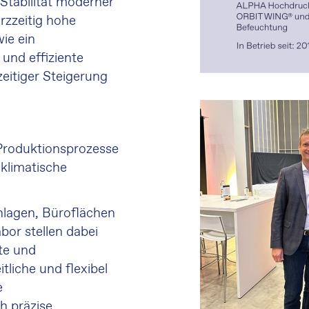
 Stabilität moderner
rzzeitig hohe
ie ein
und effiziente
zeitiger Steigerung
 Produktionsprozesse
 klimatische
nlagen, Büroflächen
or stellen dabei
te und
tliche und flexibel
e
h präzise