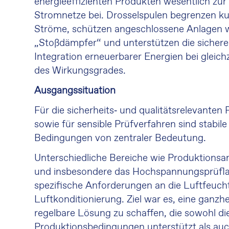
energieeffizienten Produkten wesentlich zur
Stromnetze bei. Drosselspulen begrenzen ku
Ströme, schützen angeschlossene Anlagen w
„Stoßdämpfer“ und unterstützen die sichere 
Integration erneuerbarer Energien bei gleich
des Wirkungsgrades.
Ausgangssituation
Für die sicherheits‑ und qualitätsrelevanten
sowie für sensible Prüfverfahren sind stabile
Bedingungen von zentraler Bedeutung.
Unterschiedliche Bereiche wie Produktionsa
und insbesondere das Hochspannungsprüflab
spezifische Anforderungen an die Luftfeuch
Luftkonditionierung. Ziel war es, eine ganzhei
regelbare Lösung zu schaffen, die sowohl di
Produktionsbedingungen unterstützt als auc