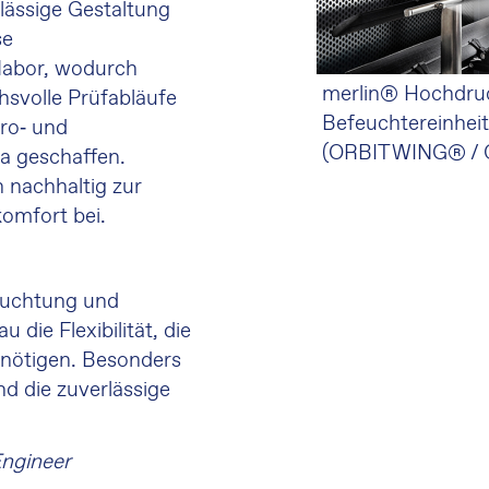
lässige Gestaltung
se
labor, wodurch
merlin® Hochdru
svolle Prüfabläufe
Befeuchtereinhei
üro‑ und
(ORBIT WING® /
a geschaffen.
 nachhaltig zur
komfort bei.
euchtung und
 die Flexibilität, die
enötigen. Besonders
nd die zuverlässige
Engineer