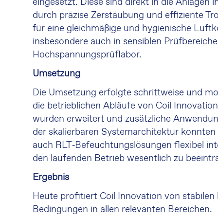
eingesetzt. Diese sind direkt in die Anlagen 
durch präzise Zerstäubung und effiziente T
für eine gleichmäßige und hygienische Luftk
insbesondere auch in sensiblen Prüfbereich
Hochspannungsprüflabor.
Umsetzung
Die Umsetzung erfolgte schrittweise und mo
die betrieblichen Abläufe von Coil Innovati
wurden erweitert und zusätzliche Anwendu
der skalierbaren Systemarchitektur konnten
auch RLT‑Befeuchtungslösungen flexibel int
den laufenden Betrieb wesentlich zu beeintr
Ergebnis
Heute profitiert Coil Innovation von stabilen
Bedingungen in allen relevanten Bereichen.