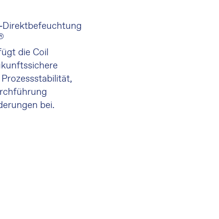
‑Direktbefeuchtung
®
gt die Coil
ukunftssichere
rozessstabilität,
urchführung
derungen bei.