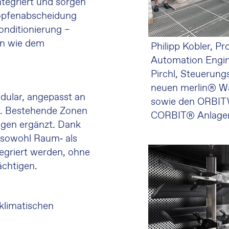
integriert und sorgen
ropfenabscheidung
onditionierung –
en wie dem
Philipp Kobler, P
Automation Engin
Pirchl, Steuerung
neuen merlin® Wa
dular, angepasst an
sowie den ORBIT
on. Bestehende Zonen
CORBIT® Anlage
ngen ergänzt. Dank
 sowohl Raum‑ als
egriert werden, ohne
ächtigen.
 klimatischen