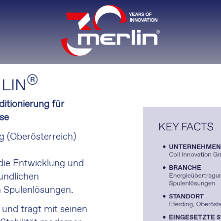
®
LIN
itionierung für
sse
g (Oberösterreich)
r
 die Entwicklung und
undlichen
n Spulenlösungen.
und trägt mit seinen