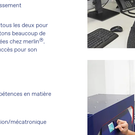
lissement
 tous les deux pour
itons beaucoup de
®
ées chez merlin
.
uccès pour son
pétences en matière
tion/mécatronique