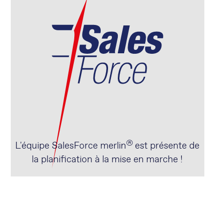
®
L'équipe SalesForce merlin
est présente de
la planification à la mise en marche !