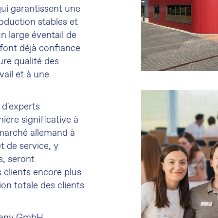
qui garantissent une
roduction stables et
n large éventail de
 font déjà confiance
ure qualité des
ail et à une
 d'experts
ère significative à
 marché allemand à
t de service, y
s, seront
 clients encore plus
on totale des clients
rmany GmbH,