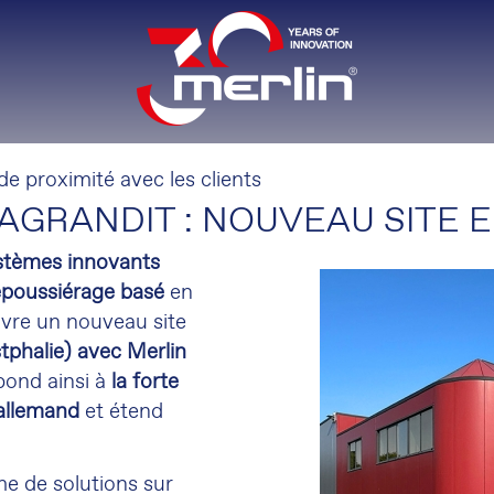
 proximité avec les clients
AGRANDIT : NOUVEAU SITE
ystèmes innovants
dépoussiérage basé
en
uvre un nouveau site
phalie) avec
Merlin
épond ainsi à
la forte
allemand
et étend
e de solutions sur