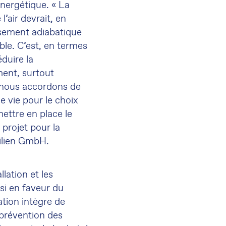
énergétique. « La
l’air devrait, en
issement adiabatique
ble. C’est, en termes
éduire la
ment, surtout
 nous accordons de
e vie pour le choix
mettre en place le
 projet pour la
ilien GmbH.
llation et les
si en faveur du
ation intègre de
a prévention des