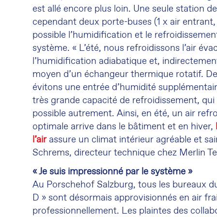
est allé encore plus loin. Une seule station
cependant deux porte-buses (1 x air entrant, 
possible l’humidification et le refroidissement
système. « L’été, nous refroidissons l’air é
l’humidification adiabatique et, indirectement
moyen d’un échangeur thermique rotatif. De
évitons une entrée d’humidité supplémentai
très grande capacité de refroidissement, qui 
possible autrement. Ainsi, en été, un air refr
optimale arrive dans le bâtiment et en hiver,
l’air
assure un climat intérieur agréable et sai
Schrems, directeur technique chez Merlin T
« Je suis impressionné par le système »
Au Porschehof Salzburg, tous les bureaux d
D » sont désormais approvisionnés en air fra
professionnellement. Les plaintes des collab