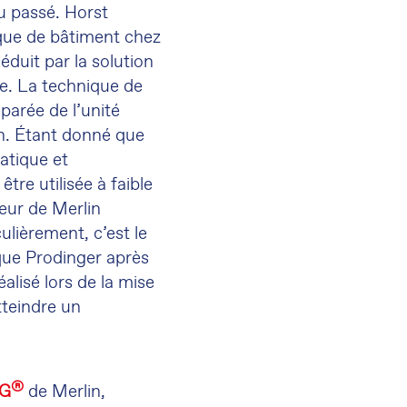
du passé. Horst
ique de bâtiment chez
duit par la solution
me. La technique de
parée de l’unité
ion. Étant donné que
batique et
tre utilisée à faible
eur de Merlin
culièrement, c’est le
que Prodinger après
alisé lors de la mise
tteindre un
®
NG
de Merlin,