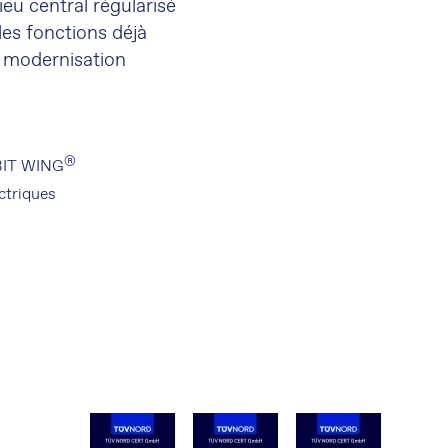
ieu central régularisé
les fonctions déjà
a modernisation
®
RBIT WING
ctriques