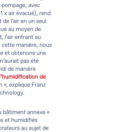
 de pompage, avec
1 x air évacué), rend
 de l’air en un seul
vacué au moyen de
, l’air entrant au
 cette manière, nous
re et obtenons une
n’aurait pas été
oidi de manière
l’humidification de
n », explique Franz
echnology.
u bâtiment annexe «
is et humidifiés
orateurs au sujet de