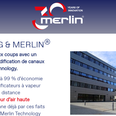
®
 & MERLIN
ux coups avec un
ification de canaux
hnology.
qu'à 99 % d’économie
ificateurs à vapeur
 distance
ur d’air haute
ne déjà par ces faits
 Merlin Technology