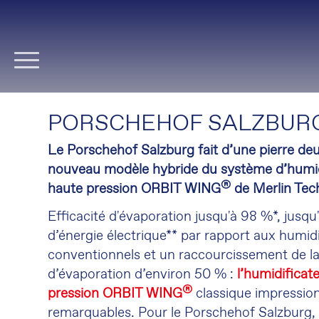
Aller
au
contenu
PORSCHEHOF SALZBURG
Le Porschehof Salzburg fait d’une pierre de
nouveau modèle hybride du système d’humid
®
haute pression ORBIT WING
de Merlin Tec
Efficacité d'évaporation jusqu'à 98 %*, jus
d’énergie électrique** par rapport aux humid
conventionnels et un raccourcissement de la
d’évaporation d’environ 50 % :
l’humidificate
®
pression ORBIT WING
classique impression
remarquables. Pour le Porschehof Salzburg,