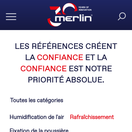
LES RÉFÉRENCES CRÉENT
LA
CONFIANCE
ET LA
CONFIANCE
EST NOTRE
PRIORITÉ ABSOLUE.
Toutes les catégories
Aller
Humidification de l'air
Rafraîchissement
au
contenu
Fixation de la poussière